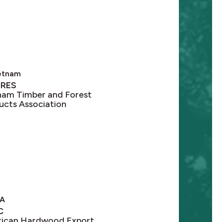
etnam
ORES
nam Timber and Forest
ucts Association
A
C
ican Hardwood Export