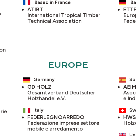
Based in France
Ba
ATIBT
ETT
f
International Tropical Timber
Euro
Technical Association
Fede
s
ion
EUROPE
Germany
Sp
GD HOLZ
AEI
Gesamtverband Deutscher
Asoc
Holzhandel e.V.
e Ind
Italy
Sw
rie
FEDERLEGNOARREDO
HWS
Federazione imprese settore
Holz
mobile e arredamento
Un