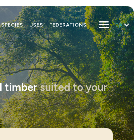
DA
SPECIES
USES
FEDERATIONS
l timber
suited to your