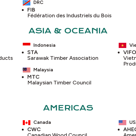
DRC
FIB
Fédération des Industriels du Bois
ASIA & OCEANIA
Indonesia
Vi
STA
VIF
ducts
Sarawak Timber Association
Viet
Prod
Malaysia
MTC
Malaysian Timber Council
AMERICAS
Canada
US
CWC
AHE
Canadian Wood Council
Amer