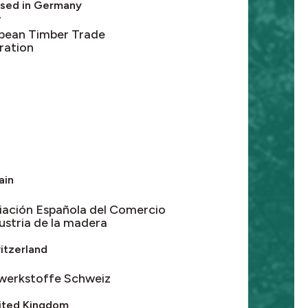
sed in Germany
F
pean Timber Trade
ration
ain
M
iación Española del Comercio
ustria de la madera
itzerland
werkstoffe Schweiz
ited Kingdom