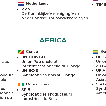
Netherlands
TIM
VVNH
De Koninklijke Vereniging Van
Nederlandse Houtondernemingen
AFRICA
Congo
Ga
UNICONGO
UFI
is au
Union Patronale et
Union
Interprofessionnelle du Congo
du B
UNIBOIS
UFI
loyeurs
Syndicat des Bois au Congo
Union
able
Asia
SIAG
Côte d'Ivoire
des
Syndi
SPIB
ionnels
Amén
Syndicat des Producteurs
ion du
Industriels du Bois