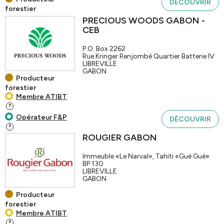
DÉCOUVRIR
forestier
PRECIOUS WOODS GABON -
CEB
P.O. Box 2262
Rue Kringer Renjombé Quartier Batterie IV
LIBREVILLE
GABON
Producteur
forestier
Membre ATIBT
?
Opérateur F&P
DÉCOUVRIR
?
ROUGIER GABON
Immeuble «Le Narval», Tahiti «Gué Gué»
BP 130
LIBREVILLE
GABON
Producteur
forestier
Membre ATIBT
?