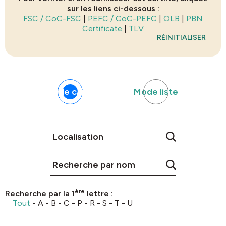
sur les liens ci-dessous :
FSC / CoC-FSC
|
PEFC / CoC-PEFC
|
OLB
|
PBN
Certificate
|
TLV
RÉINITIALISER
Mode carte
Mode liste
ère
Recherche par la 1
lettre :
Tout
-
A
-
B
-
C
-
P
-
R
-
S
-
T
-
U