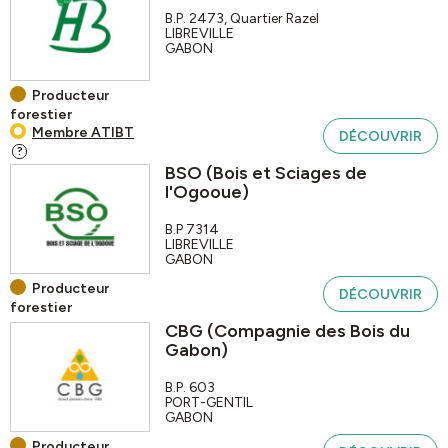
B.P. 2473, Quartier Razel
LIBREVILLE
GABON
Producteur
forestier
Membre ATIBT
DÉCOUVRIR
?
BSO (Bois et Sciages de
l'Ogooue)
B.P 7314
LIBREVILLE
GABON
Producteur
DÉCOUVRIR
forestier
CBG (Compagnie des Bois du
Gabon)
B.P. 603
PORT-GENTIL
GABON
Producteur