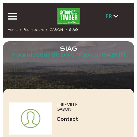
FR
Home
Fournisseurs
GABON
SIAG
SIAG
Fournisseur de bois tropical GABON
LIBREVILLE
GABON
Contact