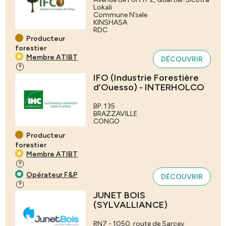
Lokali
Commune N’sele
KINSHASA
RDC
Producteur
forestier
Membre ATIBT
DÉCOUVRIR
?
IFO (Industrie Forestière
d’Ouesso) - INTERHOLCO
BP. 135
BRAZZAVILLE
CONGO
Producteur
forestier
Membre ATIBT
?
Opérateur F&P
DÉCOUVRIR
?
JUNET BOIS
(SYLVALLIANCE)
RN7 - 1050, route de Sarcey