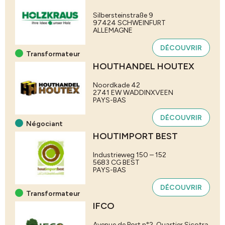
Silbersteinstraße 9
97424
SCHWEINFURT
ALLEMAGNE
DÉCOUVRIR
Transformateur
HOUTHANDEL HOUTEX
Noordkade 42
2741 EW
WADDINXVEEN
PAYS-BAS
DÉCOUVRIR
Négociant
HOUTIMPORT BEST
Industrieweg 150 – 152
5683 CG
BEST
PAYS-BAS
DÉCOUVRIR
Transformateur
IFCO
Avenue de Port n°2, Quartier Sicotra