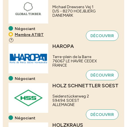
Michael Drewsens Vej 1
D/S - 8270
HOEJBJERG
DANEMARK
Négociant
Membre ATIBT
DÉCOUVRIR
?
HAROPA
Terre-plein de la Barre
76067
LE HAVRE CEDEX
FRANCE
DÉCOUVRIR
Négociant
HOLZ SCHNETTLER SOEST
Seidenstückerweg 2
59494
SOEST
ALLEMAGNE
DÉCOUVRIR
Négociant
HOLZKRAUS