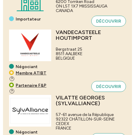
6200 Tomken Road
ON L5T 1X7
MIISSISSAUGA
CANADA
Importateur
DÉCOUVRIR
VANDECASTEELE
HOUTIMPORT
Bergstraat 25
8511
AALBEKE
BELGIQUE
Négociant
Membre ATIBT
?
Partenaire F&P
DÉCOUVRIR
?
VILATTE GEORGES
(SYLVALLIANCE)
57-61 avenue de la République
92322
CHÂTILLON-SUR-SEINE
CEDEX
FRANCE
Négociant