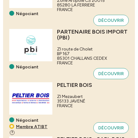
Zone Artipôle CS 20015
85280
LA FERRIERE
FRANCE
Négociant
DÉCOUVRIR
PARTENAIRE BOIS IMPORT
(PBI)
ZI route de Cholet
BP 167
85301
CHALLANS CEDEX
FRANCE
Négociant
DÉCOUVRIR
PELTIER BOIS
ZI Mezaubert
35133
JAVENÉ
FRANCE
Négociant
Membre ATIBT
DÉCOUVRIR
?