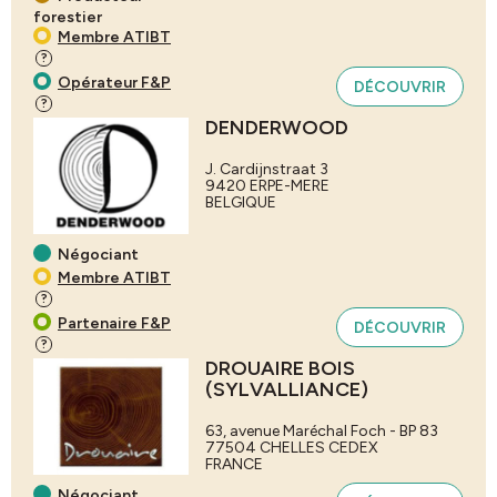
forestier
Membre ATIBT
?
Opérateur F&P
DÉCOUVRIR
?
DENDERWOOD
J. Cardijnstraat 3
9420
ERPE-MERE
BELGIQUE
Négociant
Membre ATIBT
?
Partenaire F&P
DÉCOUVRIR
?
DROUAIRE BOIS
(SYLVALLIANCE)
63, avenue Maréchal Foch - BP 83
77504
CHELLES CEDEX
FRANCE
Négociant