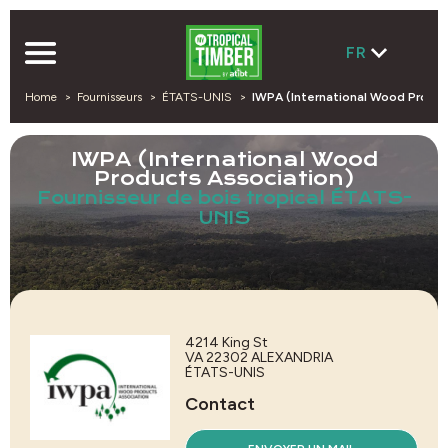
FR
Home
Fournisseurs
ÉTATS-UNIS
IWPA (International Wood Produc
IWPA (International Wood
Products Association)
Fournisseur de bois tropical ÉTATS-
UNIS
4214 King St
VA 22302
ALEXANDRIA
ÉTATS-UNIS
Contact