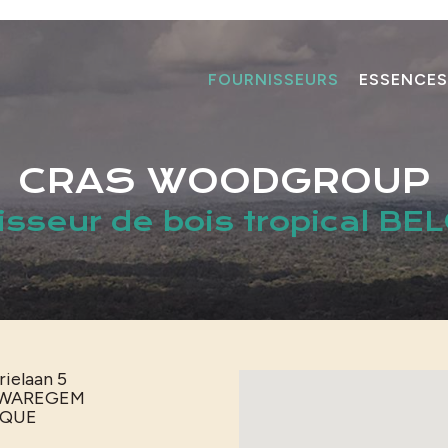
FOURNISSEURS
ESSENCES
CRAS WOODGROUP
isseur de bois tropical BE
rielaan 5
WAREGEM
IQUE