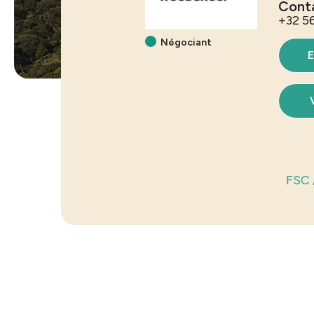
Cont
+32 5
Négociant
E
FSC 