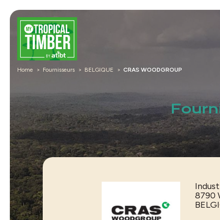
Home
Fournisseurs
BELGIQUE
CRAS WOODGROUP
Fourn
Indust
8790
BELG