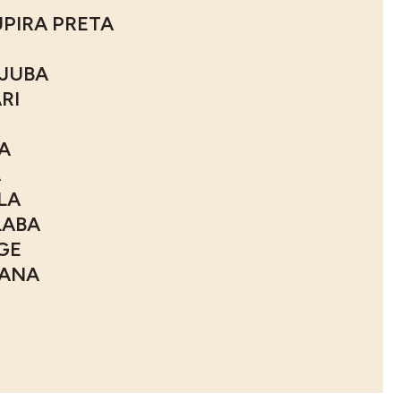
PIRA PRETA
JUBA
RI
A
A
LA
LABA
GE
GANA