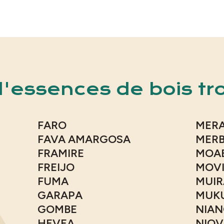
essences de bois tro
FARO
MERA
FAVA AMARGOSA
MER
FRAMIRE
MOAB
FREIJO
MOVI
FUMA
MUIR
GARAPA
MUK
GOMBE
NIA
HEVEA
NIOV