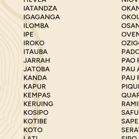
IATANDZA
OKA
IGAGANGA
OKO
ILOMBA
OSA
IPE
OVE
IROKO
OZIG
ITAUBA
PADO
JARRAH
PAO 
JATOBA
PAU 
KANDA
PAU 
KAPUR
PIQU
KEMPAS
QUA
KERUING
RAMI
KOSIPO
SAFU
KOTIBE
SAPE
KOTO
SERA
LATI
SIPO