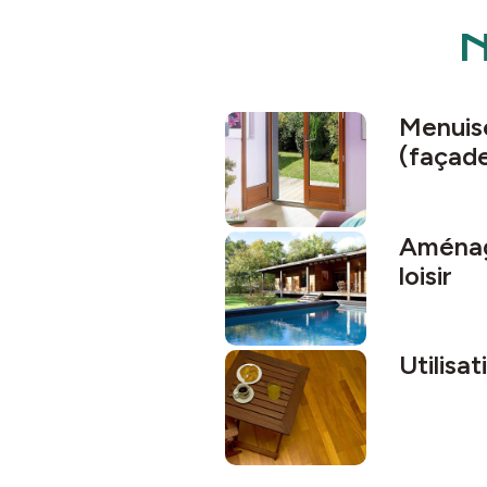
N
Menuise
(façad
Aménag
loisir
Utilisa