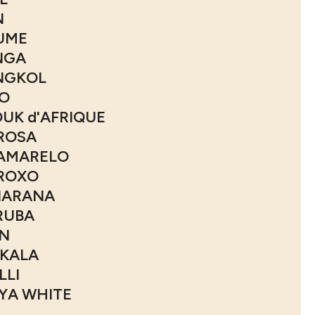
N
UME
NGA
NGKOL
O
UK d'AFRIQUE
ROSA
AMARELO
ROXO
IARANA
RUBA
N
KALA
LLI
YA WHITE