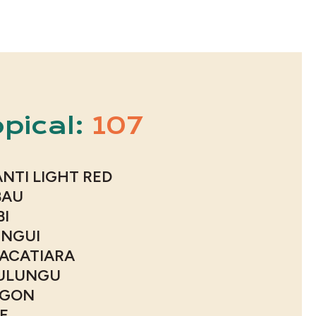
pical:
107
NTI LIGHT RED
BAU
I
NGUI
ACATIARA
ULUNGU
NGON
E