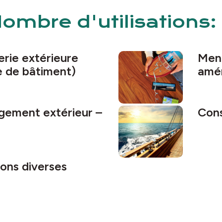
ombre d'utilisations:
rie extérieure
Menu
e de bâtiment)
amén
ement extérieur –
Cons
tions diverses