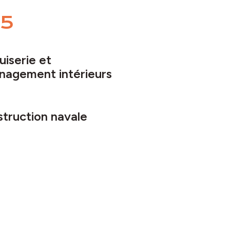
5
iserie et
agement intérieurs
truction navale