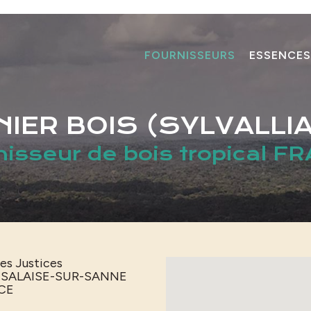
FOURNISSEURS
ESSENCES
IER BOIS (SYLVALLI
nisseur de bois tropical F
es Justices
0
SALAISE-SUR-SANNE
CE