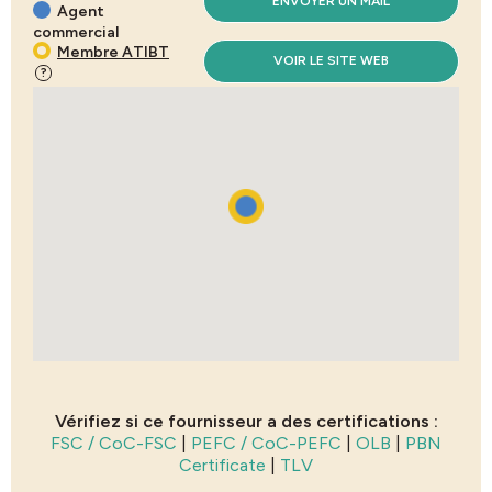
ENVOYER UN MAIL
Agent
commercial
Membre ATIBT
VOIR LE SITE WEB
?
Vérifiez si ce fournisseur a des certifications :
FSC / CoC-FSC
|
PEFC / CoC-PEFC
|
OLB
|
PBN
Certificate
|
TLV