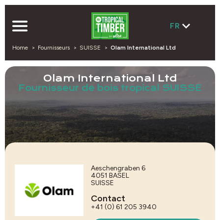
FR
Home
Fournisseurs
SUISSE
Olam International Ltd
Olam International Ltd
Fournisseur de bois tropical SUISSE
Aeschengraben 6
4051
BASEL
SUISSE
Contact
+41 (0) 61 205 3940