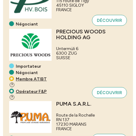
115 route de Tigy
45110
SIGLOY
FRANCE
DÉCOUVRIR
Négociant
PRECIOUS WOODS
HOLDING AG
Untermüli 6
6300
ZUG
SUISSE
Importateur
Négociant
Membre ATIBT
?
Opérateur F&P
DÉCOUVRIR
?
PUMA S.A.R.L.
Route de la Rochelle
RN 137
17230
MARANS
FRANCE