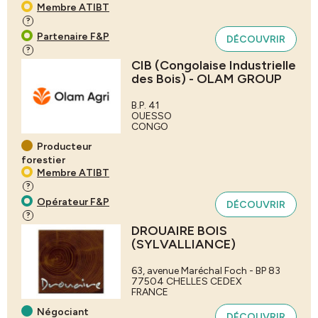
Membre ATIBT
?
Partenaire F&P
DÉCOUVRIR
?
CIB (Congolaise Industrielle
des Bois) - OLAM GROUP
B.P. 41
OUESSO
CONGO
Producteur
forestier
Membre ATIBT
?
Opérateur F&P
DÉCOUVRIR
?
DROUAIRE BOIS
(SYLVALLIANCE)
63, avenue Maréchal Foch - BP 83
77504
CHELLES CEDEX
FRANCE
Négociant
DÉCOUVRIR