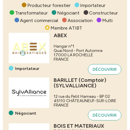
Producteur forestier
Importateur
Transformateur
Négociant
Constructeur
Agent commercial
Association
Multi
Membre ATIBT
ABEX
Hangar n°1
Quai Nord - Port Automne
17000
LA ROCHELLE
FRANCE
Importateur
DÉCOUVRIR
BARILLET (Comptoir)
(SYLVALLIANCE)
12 rue du Petit Hameau - BP 02
45110
CHÂTEAUNEUF-SUR-LOIRE
FRANCE
Négociant
DÉCOUVRIR
BOIS ET MATERIAUX