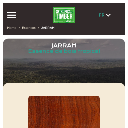
FR
Home
Essences
JARRAH
JARRAH
Essence de bois tropical