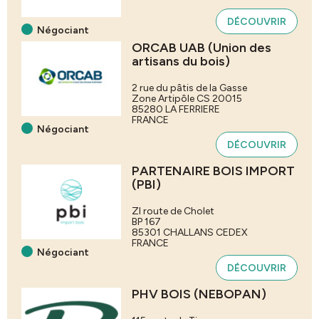
DÉCOUVRIR
Négociant
ORCAB UAB (Union des
artisans du bois)
2 rue du pâtis de la Gasse
Zone Artipôle CS 20015
85280
LA FERRIERE
FRANCE
Négociant
DÉCOUVRIR
PARTENAIRE BOIS IMPORT
(PBI)
ZI route de Cholet
BP 167
85301
CHALLANS CEDEX
FRANCE
Négociant
DÉCOUVRIR
PHV BOIS (NEBOPAN)