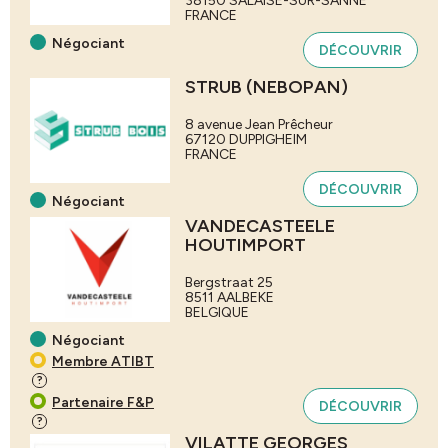
38150
SALAISE-SUR-SANNE
FRANCE
Négociant
DÉCOUVRIR
STRUB (NEBOPAN)
8 avenue Jean Prêcheur
67120
DUPPIGHEIM
FRANCE
DÉCOUVRIR
Négociant
VANDECASTEELE
HOUTIMPORT
Bergstraat 25
8511
AALBEKE
BELGIQUE
Négociant
Membre ATIBT
?
Partenaire F&P
DÉCOUVRIR
?
VILATTE GEORGES