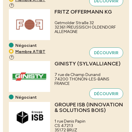
DÉCOUVRIR
?
FRITZ OFFERMANN KG
Getmolder Straße 32
32361
PREUSSISCH OLDENDORF
ALLEMAGNE
Négociant
Membre ATIBT
DÉCOUVRIR
?
GINISTY (SYLVALLIANCE)
7 rue de Champ Dunand
74200
THONON-LES-BAINS
FRANCE
DÉCOUVRIR
Négociant
GROUPE ISB (INNOVATION
& SOLUTIONS BOIS)
1 rue Denis Papin
CS 47213
35172
BRUZ