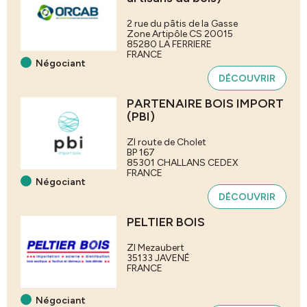
2 rue du pâtis de la Gasse
Zone Artipôle CS 20015
85280
LA FERRIERE
FRANCE
Négociant
DÉCOUVRIR
PARTENAIRE BOIS IMPORT
(PBI)
ZI route de Cholet
BP 167
85301
CHALLANS CEDEX
FRANCE
Négociant
DÉCOUVRIR
PELTIER BOIS
ZI Mezaubert
35133
JAVENÉ
FRANCE
Négociant