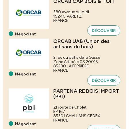
ORCAB CAP BOIS & TOIT
380 avenue du Midi
19240
VARETZ
FRANCE
DÉCOUVRIR
Négociant
ORCAB UAB (Union des
artisans du bois)
2 rue du pâtis de la Gasse
Zone Artipôle CS 20015
85280
LA FERRIERE
FRANCE
Négociant
DÉCOUVRIR
PARTENAIRE BOIS IMPORT
(PBI)
ZI route de Cholet
BP 167
85301
CHALLANS CEDEX
FRANCE
Négociant