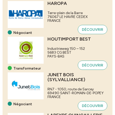
HAROPA
Terre-plein de la Barre
76067
LE HAVRE CEDEX
FRANCE
DÉCOUVRIR
Négociant
HOUTIMPORT BEST
Industrieweg 150 – 152
5683 CG
BEST
PAYS-BAS
DÉCOUVRIR
Transformateur
JUNET BOIS
(SYLVALLIANCE)
RN7 - 1050, route de Sarcey
69490
SAINT-ROMAIN-DE-POPEY
FRANCE
Négociant
DÉCOUVRIR