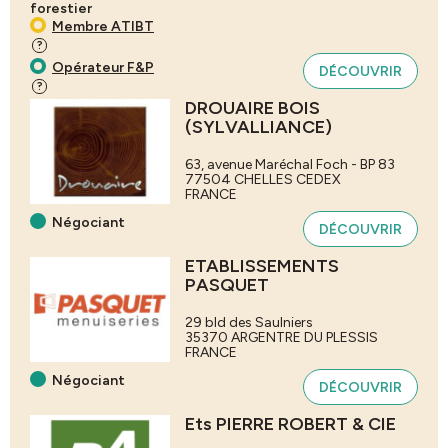
forestier
Membre ATIBT
?
Opérateur F&P
DÉCOUVRIR
?
DROUAIRE BOIS
(SYLVALLIANCE)
63, avenue Maréchal Foch - BP 83
77504
CHELLES CEDEX
FRANCE
Négociant
DÉCOUVRIR
ETABLISSEMENTS
PASQUET
29 bld des Saulniers
35370
ARGENTRE DU PLESSIS
FRANCE
Négociant
DÉCOUVRIR
Ets PIERRE ROBERT & CIE