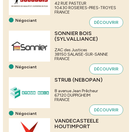
42 RUE PASTEUR
10430
ROSIERES-PRES-TROYES
FRANCE
Négociant
DÉCOUVRIR
SONNIER BOIS
(SYLVALLIANCE)
ZAC des Justices
38150
SALAISE-SUR-SANNE
FRANCE
Négociant
DÉCOUVRIR
STRUB (NEBOPAN)
8 avenue Jean Prêcheur
67120
DUPPIGHEIM
FRANCE
DÉCOUVRIR
Négociant
VANDECASTEELE
HOUTIMPORT