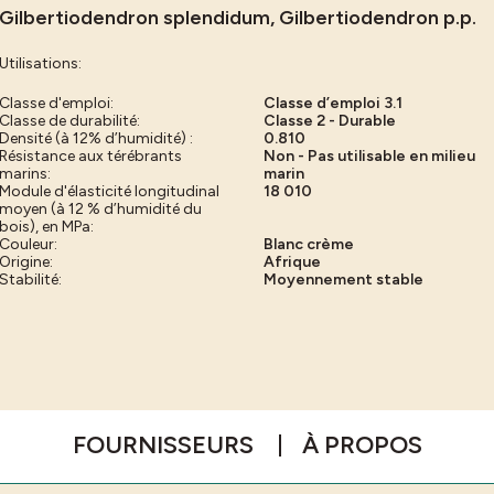
Gilbertiodendron splendidum, Gilbertiodendron p.p.
Utilisations:
Classe d'emploi:
Classe d’emploi 3.1
Classe de durabilité:
Classe 2 - Durable
Densité (à 12% d’humidité) :
0.810
Résistance aux térébrants
Non - Pas utilisable en milieu
marins:
marin
Module d'élasticité longitudinal
18 010
moyen (à 12 % d’humidité du
bois), en MPa:
Couleur:
Blanc crème
Origine:
Afrique
Stabilité:
Moyennement stable
FOURNISSEURS
À PROPOS