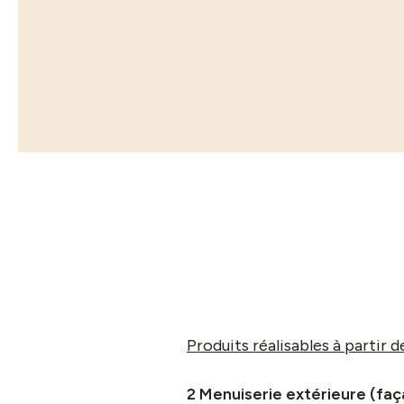
FRANCE
Négociant
BOIS ET MATERIAUX 
26 bd de Thibault
31084
TOULOUSE CEDEX
FRANCE
Négociant
CABD (Compagnie Atlan
Dérivés)
164 bld Emile Delmas
BP 2048
17009
LA ROCHELLE
Produits réalisables à partir 
FRANCE
Importateur
Négociant
2 Menuiserie extérieure (f
?
Membre ATIBT