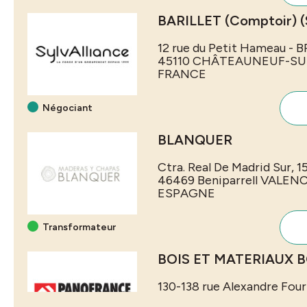
BARILLET (Comptoir) 
12 rue du Petit Hameau - B
45110
CHÂTEAUNEUF-SU
FRANCE
Négociant
BLANQUER
Ctra. Real De Madrid Sur, 1
46469 Beniparrell
VALENC
ESPAGNE
Transformateur
BOIS ET MATERIAUX
130-138 rue Alexandre Fou
94500
CHAMPIGNY SUR 