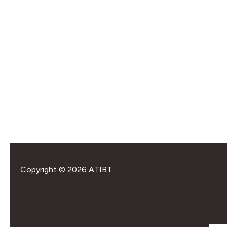
Agent commercial
?
Membre ATIBT
GINISTY (SYLVALLIAN
7 rue de Champ Dunand
74200
THONON-LES-BAI
FRANCE
Négociant
HAROPA
Terre-plein de la Barre
76067
LE HAVRE CEDEX
FRANCE
Copyright © 2026 ATIBT
Négociant
JUNET BOIS (SYLVALL