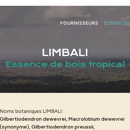
FOURNISSEURS
ESSENCES
LIMBALI
Essence de bois tropical
Noms botaniques LIMBALI:
Gilbertiodendron dewevrei, Macrolobium dewevrei
(synonyme), Gilbertiodendron preussii,